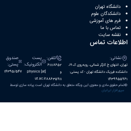
دانشگاه تهران
دانشکدگان علوم
فرم های آموزشی
تماس با ما
نقشه سایت
اطلاعات تماس
نشانی:
تلفن:
پست
صندوق
الکترونیک:
پستی:
تهران، انتهای خ کارگر شمالی، روبه‌روی ک ۱۹،
61118652
14395/547
physics [at]
دانشکده فیزیک دانشگاه تهران - کد پستی:
و
ut.ac.ir
88635911
1439955961
©
تمام حقوق مادی و معنوی این وبگاه متعلق به دانشگاه تهران است.پیاده سازی توسط
سپهرافزار ایرانیان